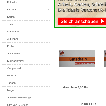
Kalender
DVD/CD
Karten
Textil
Wandtattoo
Aufkleber
Pralinen
Spirituosen
Kugelschreiber
Zinnprodukte
Miniatur
Tassen
Gutschein 5,00 Euro
Magnete
Schluesselanhaenger
5,00 EUR
Otto von Guericke