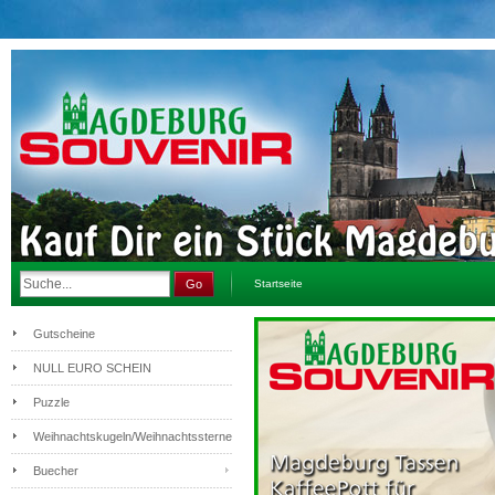
Go
Startseite
Gutscheine
NULL EURO SCHEIN
Puzzle
Weihnachtskugeln/Weihnachtssterne
Buecher