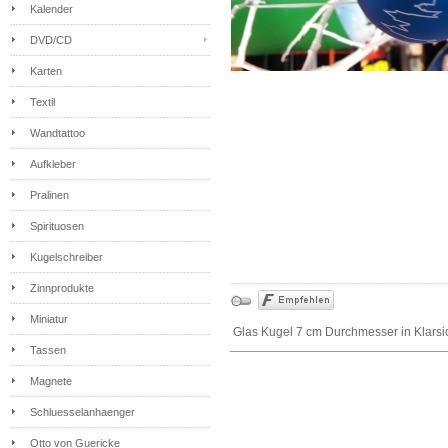
Kalender
DVD/CD
Karten
Textil
Wandtattoo
Aufkleber
Pralinen
Spirituosen
Kugelschreiber
Zinnprodukte
Miniatur
Glas Kugel 7 cm Durchmesser in Klars
Tassen
Magnete
Schluesselanhaenger
Otto von Guericke