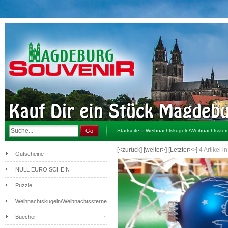
Go
Startseite
»
Weihnachtskugeln/Weihnachtsster
[<zurück]
[weiter>]
[Letzter>>]
4
Artikel i
Gutscheine
NULL EURO SCHEIN
Puzzle
Weihnachtskugeln/Weihnachtssterne
Buecher