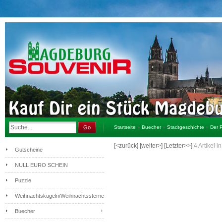
Go
Startseite
»
Buecher
»
Stadtgeschichte
»
Der 
[<zurück]
[weiter>]
[Letzter>>]
4
Artikel i
Gutscheine
NULL EURO SCHEIN
Puzzle
Weihnachtskugeln/Weihnachtssterne
Buecher