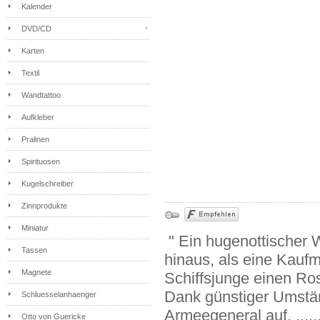
Kalender
DVD/CD
Karten
Textil
Wandtattoo
Aufkleber
Pralinen
Spirituosen
Kugelschreiber
Zinnprodukte
Miniatur
" Ein hugenottischer 
Tassen
hinaus, als eine Kauf
Magnete
Schiffsjunge einen Ros
Dank günstiger Umstä
Schluesselanhaenger
Armeegeneral auf. .....
Otto von Guericke