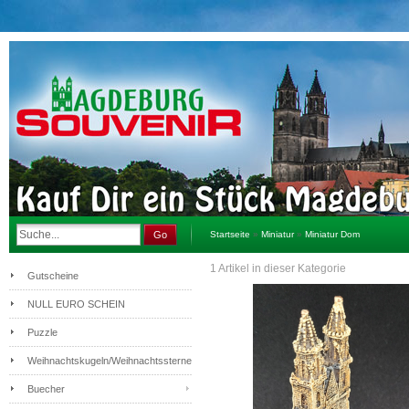
Go
Startseite
»
Miniatur
»
Miniatur Dom
1
Artikel in dieser Kategorie
Gutscheine
NULL EURO SCHEIN
Puzzle
Weihnachtskugeln/Weihnachtssterne
Buecher