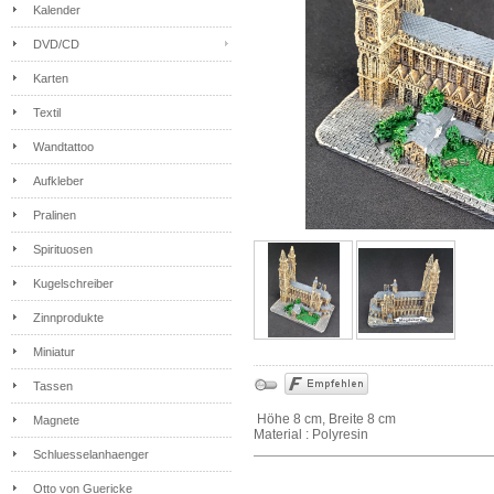
Kalender
DVD/CD
Karten
Textil
Wandtattoo
Aufkleber
Pralinen
Spirituosen
Kugelschreiber
Zinnprodukte
Miniatur
Tassen
Höhe 8 cm, Breite 8 cm
Magnete
Material : Polyresin
Schluesselanhaenger
Otto von Guericke